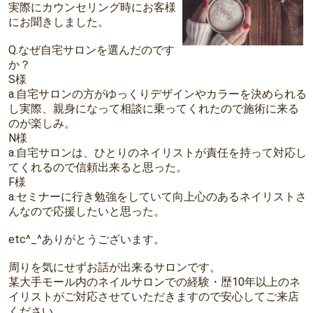
実際にカウンセリング時にお客様
にお聞きしました。
Q.なぜ自宅サロンを選んだのです
か？
S様
a.自宅サロンの方がゆっくりデザインやカラーを決められる
し実際、親身になって相談に乗ってくれたので施術に来る
のが楽しみ。
N様
a.自宅サロンは、ひとりのネイリストが責任を持って対応し
てくれるので信頼出来ると思った。
F様
a.セミナーに行き勉強をしていて向上心のあるネイリストさ
んなので応援したいと思った。
etc^_^ありがとうございます。
周りを気にせずお話が出来るサロンです。
某大手モール内のネイルサロンでの経験・歴10年以上のネ
イリストがご対応させていただきますので安心してご来店
ください。