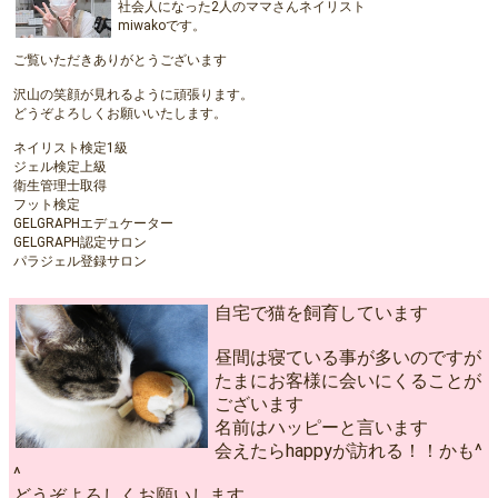
社会人になった2人のママさんネイリスト
miwakoです。
ご覧いただきありがとうございます
沢山の笑顔が見れるように頑張ります。
どうぞよろしくお願いいたします。
ネイリスト検定1級
ジェル検定上級
衛生管理士取得
フット検定
GELGRAPHエデュケーター
GELGRAPH認定サロン
パラジェル登録サロン
自宅で猫を飼育しています
昼間は寝ている事が多いのですが
たまにお客様に会いにくることが
ございます
名前はハッピーと言います
会えたらhappyが訪れる！！かも^
^
どうぞよろしくお願いします。