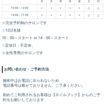
月
火
水
木
金
土
日
10:00～13:00
○
○
○
○
○
△
△
14:00～17:00
○
○
○
○
○
△
△
☆完全予約制のサロンです
☆1日2名様
10：00～スタート or 14：00～スタート
☆定休日：不定休。
☆女性専用のサロンです
お問い合わせ・ご予約方法
施術中はお電話に出られないため
電話番号は載せておりません。ご了承ください。
初めてご利用されるお客様は【ネイルブック】からのご予
約をお願いしております